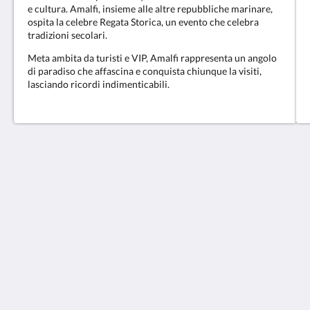
e cultura. Amalfi, insieme alle altre repubbliche marinare,
ospita la celebre Regata Storica, un evento che celebra
tradizioni secolari.
Meta ambita da turisti e VIP, Amalfi rappresenta un angolo
di paradiso che affascina e conquista chiunque la visiti,
lasciando ricordi indimenticabili.
Core Amalfitano Accomodations
5 Via Matteo Camera
Amalfi Campania 84011
Italy
+39 089 87 16 67
info@coreamalfitano.com
Social network